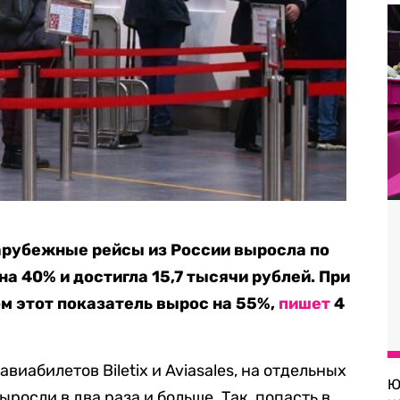
арубежные рейсы из России выросла по
на 40% и достигла 15,7 тысячи рублей. При
ом этот показатель вырос на 55%,
пишет
4
иабилетов Biletix и Aviasales, на отдельных
Ю
росли в два раза и больше. Так, попасть в