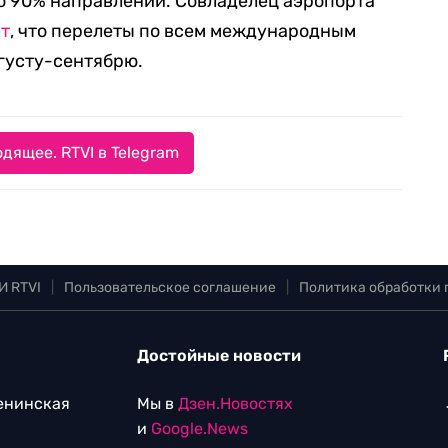
до 90% направлений. Совладелец аэропорта
ет
, что перелеты по всем международным
густу-сентябрю.
дящее. RTVI в Telegram
И RTVI
|
Пользовательское соглашение
|
Политика обработки
Достойные новости
Ленинская
Мы в
Дзен.Новостях
и
Google.News