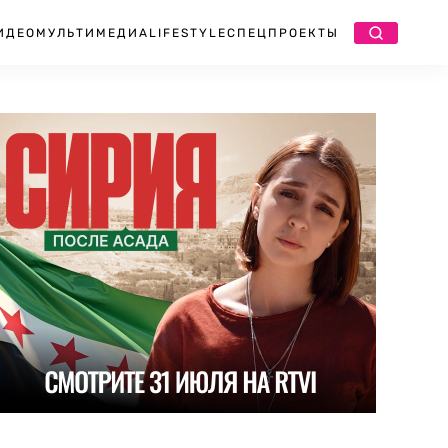
ИДЕО
МУЛЬТИМЕДИА
LIFESTYLE
СПЕЦПРОЕКТЫ