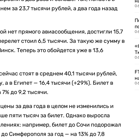
н
06
ем за 23,7 тысячи рублей, а два года назад
П
п
рой нет прямого авиасообщения, достигли 15,7
0
перелет стоил 6,5 тысячи. За такую же сумму в
«
инск. Теперь это обойдется уже в 13,6
Т
06
F
сейчас стоят в среднем 40,1 тысячи рублей,
н
, а в Египет — 16,4 тысячи (+29%). Билет в
06
 7% до 9,2 тысячи.
цены за два года в целом не изменились и
ше пяти тысяч за билет. Однако выросла
лениях: например, билет до Сочи подорожал
а до Симферополя за год — на 13% до 7,8