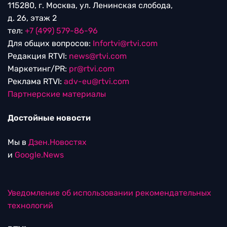
115280, г. Москва, ул. Ленинская слобода,
д. 26, этаж 2
тел:
+7 (499) 579-86-96
Для общих вопросов:
Infortvi@rtvi.com
Редакция RTVI:
news@rtvi.com
Маркетинг/PR:
pr@rtvi.com
Реклама RTVI:
adv-eu@rtvi.com
Партнерские материалы
Достойные новости
Мы в
Дзен.Новостях
и
Google.News
Уведомление об использовании рекомендательных
технологий