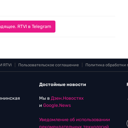
дящее. RTVI в Telegram
И RTVI
|
Пользовательское соглашение
|
Политика обработки
Достойные новости
Ленинская
Мы в
Дзен.Новостях
и
Google.News
Уведомление об использовании
рекомендательных технологий