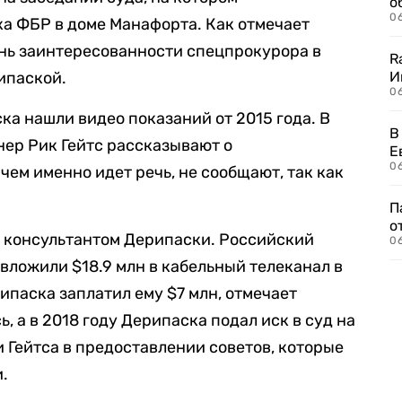
о
06
а ФБР в доме Манафорта. Как отмечает
ень заинтересованности спецпрокурора в
R
ипаской.
И
0
ка нашли видео показаний от 2015 года. В
В
нер Рик Гейтс рассказывают о
Е
06
чем именно идет речь, не сообщают, так как
П
о
 консультантом Дерипаски. Российский
06
вложили $18.9 млн в кабельный телеканал в
ипаска заплатил ему $7 млн, отмечает
, а в 2018 году Дерипаска подал иск в суд на
 Гейтса в предоставлении советов, которые
.