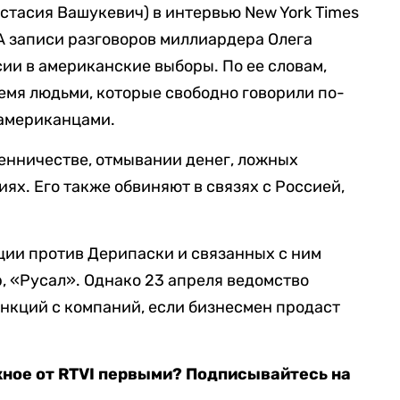
стасия Вашукевич) в интервью New York Times
ША записи разговоров миллиардера Олега
ии в американские выборы. По ее словам,
ремя людьми, которые свободно говорили по-
 американцами.
енничестве, отмывании денег, ложных
ях. Его также обвиняют в связях с Россией,
ии против Дерипаски и связанных с ним
p, «Русал». Однако 23 апреля ведомство
нкций с компаний, если бизнесмен продаст
жное от RTVI первыми? Подписывайтесь на