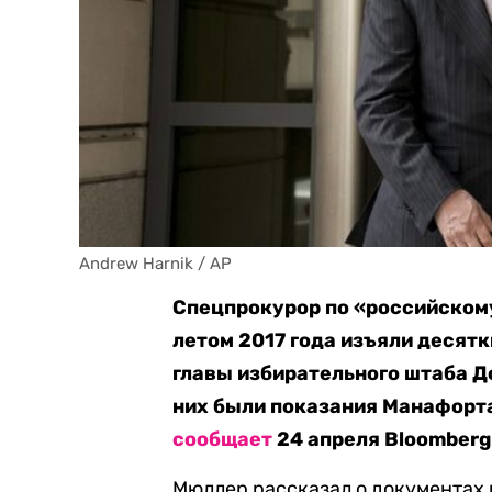
Andrew Harnik / AP
Спецпрокурор по «российском
летом 2017 года изъяли десят
главы избирательного штаба Д
них были показания Манафорта
сообщает
24 апреля Bloomberg
Мюллер рассказал о документах 