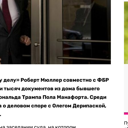
у делу» Роберт Мюллер совместно с ФБР
ки тысяч документов из дома бывшего
ональда Трампа Пола Манафорта. Среди
 о деловом споре с Олегом Дерипаской,
.
П
на заседании суда, на котором