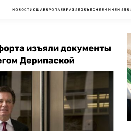
НОВОСТИ
США
ЕВРОПА
ЕВРАЗИЯ
ОБЪЯСНЯЕМ
МНЕНИЯ
В
афорта изъяли документы
егом Дерипаской