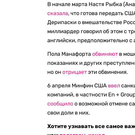
В начале марта Настя Рыбка (Ана
сказала
, что готова передать С
Дерипаски о вмешательстве Росс
миллиардер говорил об этом с т
английски, предположительно с
Пола Манафорта
обвиняют
в мош
показаниях и других преступлени
но он
отрицает
эти обвинения.
6 апреля Минфин США
ввел
санкц
компаний, в частности En + Grou
сообщило
о возможной отмене са
свои доли в них.
Хотите узнавать все самое ва