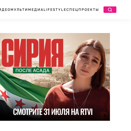
ИДЕО
МУЛЬТИМЕДИА
LIFESTYLE
СПЕЦПРОЕКТЫ