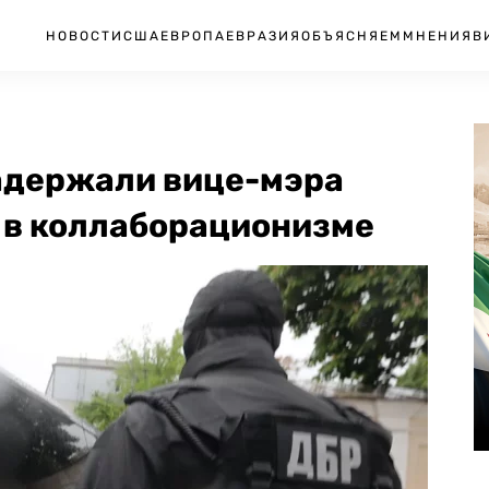
НОВОСТИ
США
ЕВРОПА
ЕВРАЗИЯ
ОБЪЯСНЯЕМ
МНЕНИЯ
В
адержали вице-мэра
 в коллаборационизме