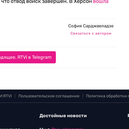
, что отвод войск завершен. В Херсон
вошла
София Сарджвеладзе
Связаться с автором
дящее. RTVI в Telegram
И RTVI
|
Пользовательское соглашение
|
Политика обработки
Достойные новости