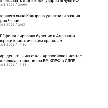
спользовать Starlink для ударов вглубь РФ
7.08.2026 / 20:58
таршего сына Кадырова удостоили звания
ероя Чечни
.08.2026 / 20:31
РГ финансировала бурение в Амазонии
опреки климатическим правилам
.08.2026 / 19:50
ир, деньги, жилье: как «российская мечта»
асколола сторонников ЕР, КПРФ и ЛДПР
.08.2026 / 19:33