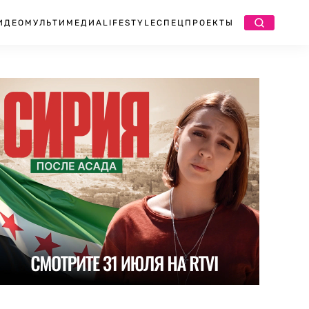
ИДЕО
МУЛЬТИМЕДИА
LIFESTYLE
СПЕЦПРОЕКТЫ