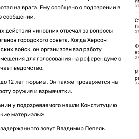
и
0
отал на врага. Ему сообщено о подозрении в
в сообщении.
С
Г
ых действий чиновник отвечал за вопросы
07
ганов городского совета. Когда Херсон
Ф
ских войск, он организовывал работу
в
омещения для голосования на референдуме о
07
ечает ведомство.
М
р
до 12 лет тюрьмы. Он также проверяется на
07
роту оружия и взрывчатки.
ании у подозреваемого нашли Конституцию
ские материалы».
 задержанного зовут Владимир Пепель.