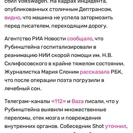
сбил Volkswagen. На кадрах инцидента,
опубликованных столичным Дептрансом,
видно
, что машина не успела затормозить
перед писателем, переходящим дорогу.
Агентство РИА Новости
сообщало
, что
Рубинштейна госпитализировали в
реанимацию НИИ скорой помощи им. Н.В.
Склифосовского в крайне тяжелом состоянии.
Журналистка Мария Слоним
рассказала
РБК,
что после операции поэта погрузили в
лечебный сон.
Телеграм-каналы
«112»
и
Baza
писали, что у
Рубинштейна выявили множественные
переломы, отек мозга и повреждения
внутренних органов. Собеседник Shot
уточнил
,