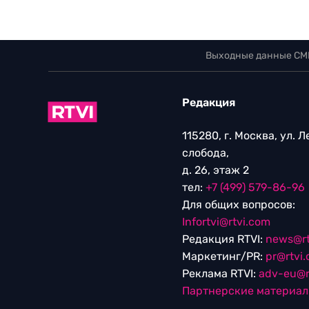
Выходные данные СМ
Редакция
115280, г. Москва, ул. 
слобода,
д. 26, этаж 2
тел:
+7 (499) 579-86-96
Для общих вопросов:
Infortvi@rtvi.com
Редакция RTVI:
news@rt
Маркетинг/PR:
pr@rtvi
Реклама RTVI:
adv-eu@r
Партнерские материа