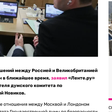
шений между Россией и Великобританией
н в ближайшее время,
заявил
«Ленте.ру»
теля думского комитета по
й Новиков.
е отношения между Москвой и Лондоном
С
тета Государственной думы по безопасности