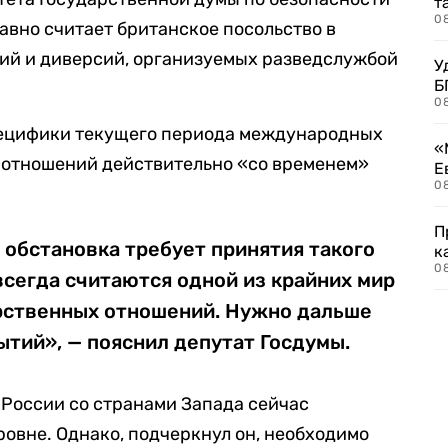
т
0
давно считает британское посольство в
ций и диверсий, организуемых разведслужбой
У
Б
0
специфики текущего периода международных
«
потношений действительно «со временем»
Е
0
П
с обстановка требует принятия такого
к
0
сегда считаются одной из крайних мир
рственных отношений. Нужно дальше
ытий», — пояснил депутат Госдумы.
 России со странами Запада сейчас
ровне. Однако, подчеркнул он, необходимо