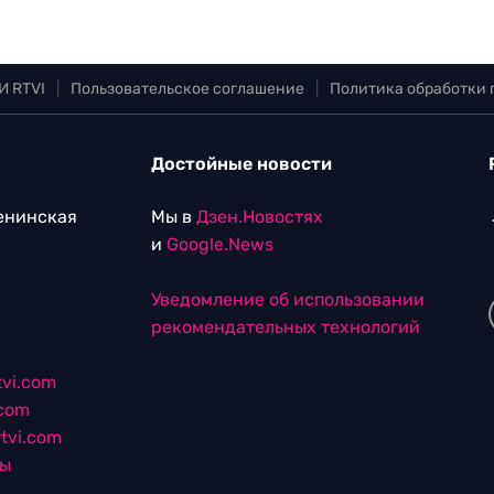
И RTVI
|
Пользовательское соглашение
|
Политика обработки
Достойные новости
Ленинская
Мы в
Дзен.Новостях
и
Google.News
Уведомление об использовании
рекомендательных технологий
vi.com
.com
tvi.com
лы