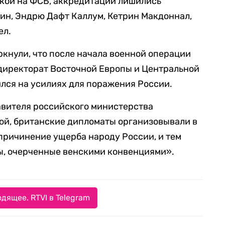
лкой на ФСБ, аккредитации лишились
ин, Эндрю Дафт Каллум, Кетрин Макдоннал,
ел.
кнули, что после начала военной операции
 директорат Восточной Европы и Центральной
лся на усилиях для поражения России.
вителя российского министерства
ой, британские дипломаты организовывали в
причинение ущерба народу России, и тем
ы, очерченные венскими конвенциями».
дящее. RTVI в Telegram