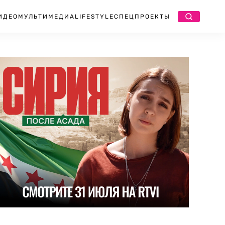
ИДЕО
МУЛЬТИМЕДИА
LIFESTYLE
СПЕЦПРОЕКТЫ