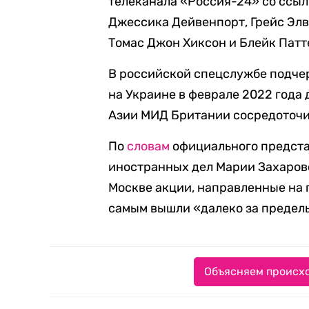
телеканала «Россия-24» со ссы
Джессика Дейвенпорт, Грейс Элв
Томас Джон Хиксон и Блейк Патт
В российской спецслужбе подчер
на Украине в феврале 2022 года
Азии МИД Британии сосредоточи
По
словам
официального предста
иностранных дел Марии Захаров
Москве акции, направленные на 
самым вышли «далеко за предел
Объясняем происхо