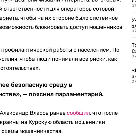
л
07
й ответственности для операторов сотовой
ернета, чтобы на их стороне было системное
У
э
возможность блокировать доступ мошенников
07
.
Т
 профилактической работы с населением. По
С
07
усилия, чтобы люди понимали все риски, как
бстоятельствах.
«
а
07
лее безопасную среду в
стве», — пояснил парламентарий.
 Александр Власов ранее
сообщил
, что после
Украины на Курскую область мошенники
е схемы мошенничества.