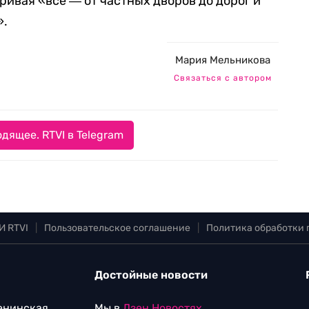
ривая «все ― от частных дворов до дорог и
».
Мария Мельникова
Связаться с автором
дящее. RTVI в Telegram
И RTVI
|
Пользовательское соглашение
|
Политика обработки
Достойные новости
Ленинская
Мы в
Дзен.Новостях