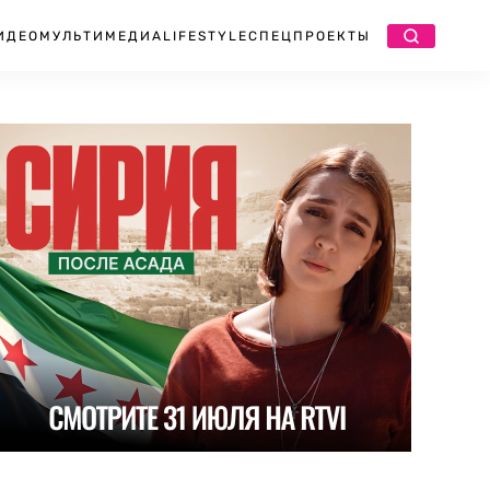
ИДЕО
МУЛЬТИМЕДИА
LIFESTYLE
СПЕЦПРОЕКТЫ