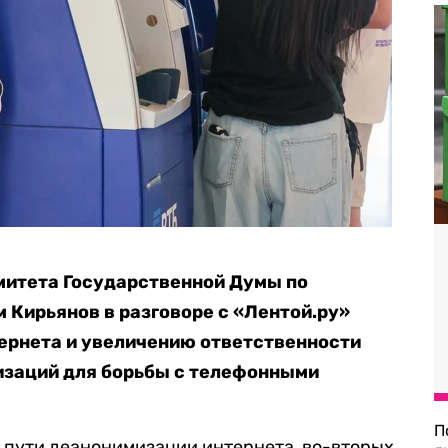
митета Государственной Думы по
 Кирьянов в разговоре с «Лентой.ру»
ернета и увеличению ответственности
заций для борьбы с телефонными
П
 пути деанонимизации интернета, во-вторых,