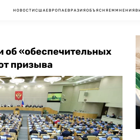
НОВОСТИ
США
ЕВРОПА
ЕВРАЗИЯ
ОБЪЯСНЯЕМ
МНЕНИЯ
В
и об «обеспечительных
от призыва