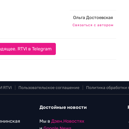
Ольга Достоевская
Связаться с автором
дящее. RTVI в Telegram
И RTVI
|
Пользовательское соглашение
|
Политика обработки
Достойные новости
Ленинская
Мы в
Дзен.Новостях
и
Google.News