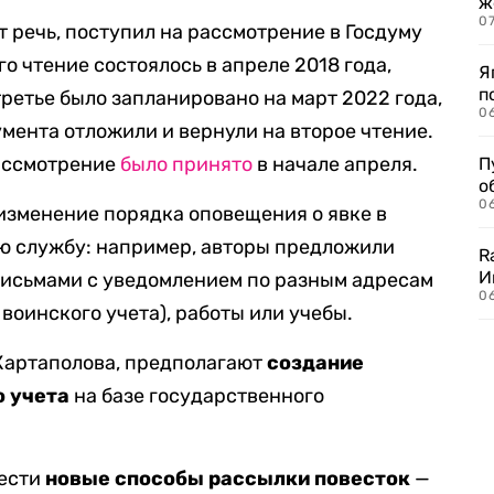
ж
0
т речь, поступил на рассмотрение в Госдуму
го чтение состоялось в апреле 2018 года,
Я
п
 третье было запланировано на март 2022 года,
0
мента отложили и вернули на второе чтение.
рассмотрение
было принято
в начале апреля.
П
о
06
изменение порядка оповещения о явке в
ую службу: например, авторы предложили
R
И
письмами с уведомлением по разным адресам
0
воинского учета), работы или учебы.
 Картаполова, предполагают
создание
о учета
на базе государственного
вести
новые способы рассылки повесток
—