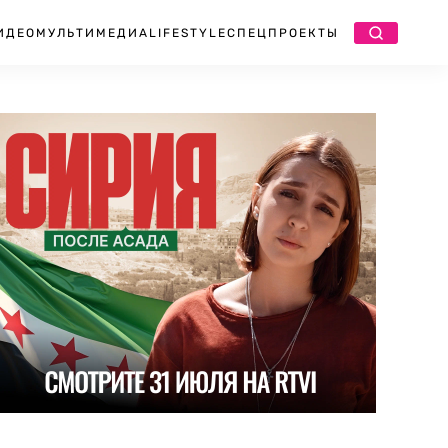
ИДЕО
МУЛЬТИМЕДИА
LIFESTYLE
СПЕЦПРОЕКТЫ