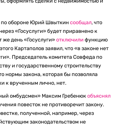
ты, оформлять сделки с недвижимостью и
а по обороне Юрий Швыткин
сообщал
, что
через «Госуслуги» будет приравнено к
т же день «Госуслуги»
отключили
функцию
этого Картаполов заявил, что «в законе нет
уги». Председатель комитета Совфеда по
ству и государственному строительству
то нормы закона, которая бы позволяла
и к врученным лично, нет.
нный омбудсмен» Максим Гребенюк
объяснял
учения повесток не противоречит закону.
вестке, полученной, например, через
ействующим законодательством не