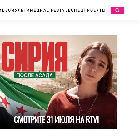
ИДЕО
МУЛЬТИМЕДИА
LIFESTYLE
СПЕЦПРОЕКТЫ