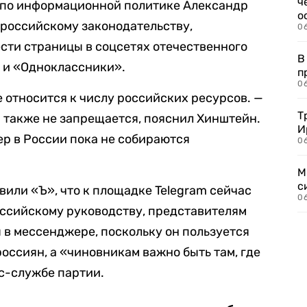
ч
 по информационной политике Александр
о
о российскому законодательству,
0
сти страницы в соцсетях отечественного
В
 и «Одноклассники».
п
0
не относится к числу российских ресурсов. —
Т
ы также не запрещается, пояснил Хинштейн.
И
ер в России пока не собираются
06
М
с
или «Ъ», что к площадке Telegram сейчас
0
российскому руководству, представителям
 в мессенджере, поскольку он пользуется
оссиян, а «чиновникам важно быть там, где
сс-службе партии.