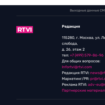
Выходные данные СМ
Редакция
115280, г. Москва, ул. 
слобода,
д. 26, этаж 2
тел:
+7 (499) 579-86-96
Для общих вопросов:
Infortvi@rtvi.com
Редакция RTVI:
news@rt
Маркетинг/PR:
pr@rtvi
Реклама RTVI:
adv-eu@r
Партнерские материа