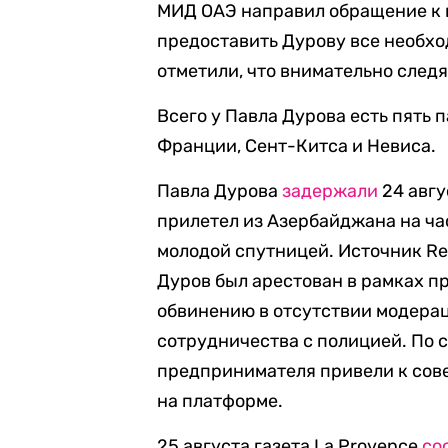
МИД ОАЭ направил обращение к 
предоставить Дурову все необхо
отметили, что внимательно след
Всего у Павла Дурова есть пять 
Франции, Сент-Китса и Невиса.
Павла Дурова
задержали
24 авгу
прилетел из Азербайджана на ча
молодой спутницей. Источник R
Дуров был арестован в рамках п
обвинению в отсутствии модерац
сотрудничества с полицией. По 
предпринимателя привели к сов
на платформе.
25 августа газета La Provence
со