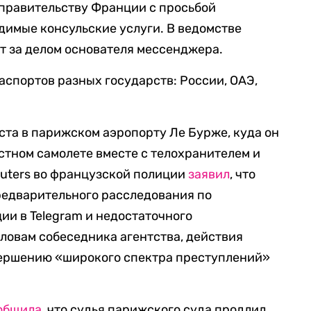
правительству Франции с просьбой
димые консульские услуги. В ведомстве
ят за делом основателя мессенджера.
паспортов разных государств: России, ОАЭ,
ста в парижском аэропорту Ле Бурже, куда он
стном самолете вместе с телохранителем и
euters во французской полиции
заявил
, что
редварительного расследования по
ии в Telegram и
недостаточного
словам собеседника агентства, действия
ершению «широкого спектра преступлений»
общила
, что судья парижского суда продлил