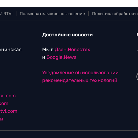
И RTVI
|
Пользовательское соглашение
|
Политика обработки
Достойные новости
Ленинская
Мы в
Дзен.Новостях
и
Google.News
Уведомление об использовании
рекомендательных технологий
vi.com
.com
tvi.com
лы