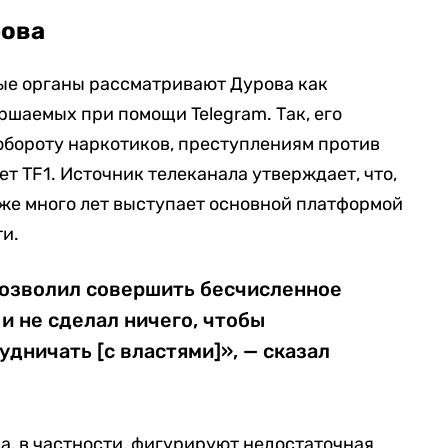
рова
е органы рассматривают Дурова как
ршаемых при помощи Telegram. Так, его
обороту наркотиков, преступлениям против
т TF1. Источник телеканала утверждает, что,
уже много лет выступает основной платформой
ти.
позволил совершить бесчисленное
и не сделал ничего, чтобы
удничать [с властями]», — сказал
а, в частности, фигурируют недостаточная