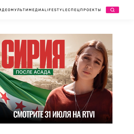
ИДЕО
МУЛЬТИМЕДИА
LIFESTYLE
СПЕЦПРОЕКТЫ