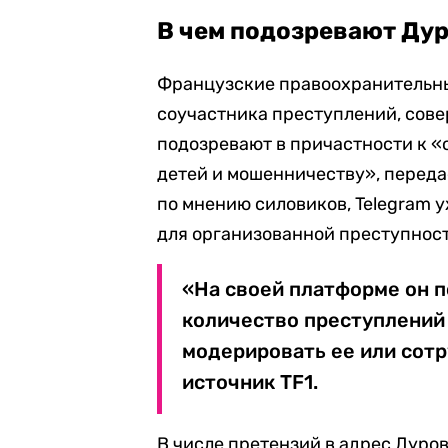
В чем подозревают Ду
Французские правоохранительны
соучастника преступлений, сове
подозревают в причастности к «
детей и мошенничеству», передае
по мнению силовиков, Telegram 
для организованной преступнос
«На своей платформе он 
количество преступлений 
модерировать ее или сотр
источник TF1.
В числе претензий в адрес Дуров