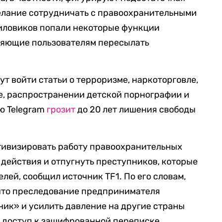
желание сотрудничать с правоохранительными
силовиков попали некоторые функции
оляющие пользователям пересылать
т войти статьи о терроризме, наркоторговле,
е, распространении детской порнографии и
лю Telegram
грозит
до 20 лет лишения свободы
тивизировать работу правоохранительных
 действия и отпугнуть преступников, которые
елей, сообщил источник TF1. По его словам,
что преследование предпринимателя
ик» и усилить давление на другие страны
а доступ к зашифрованной переписке