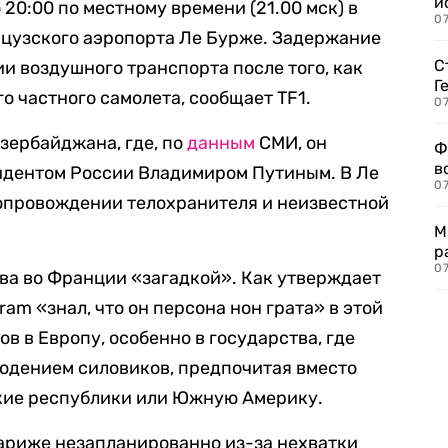
и
 20:00 по местному времени (21.00 мск) в
0
нцузского аэропорта Ле Бурже. Задержание
С
 воздушного транспорта после того, как
Г
о частного самолета, сообщает TF1.
07
зербайджана, где, по
данным
СМИ, он
Ф
в
идентом России Владимиром Путиным. В Ле
07
опровождении телохранителя и неизвестной
М
р
07
ва во Франции «загадкой». Как утверждает
ram «знал, что он персона нон грата» в этой
ов в Европу, особенно в государства, где
юдением силовиков, предпочитая вместо
ские республики или Южную Америку.
Париже незапланированно из-за нехватки