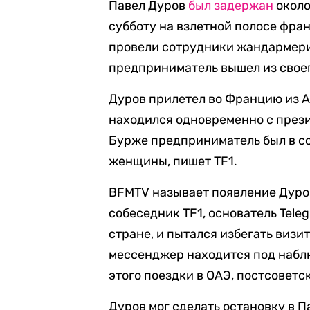
Павел Дуров
был задержан
около
субботу на взлетной полосе фра
провели сотрудники жандармерии
предприниматель вышел из своег
Дуров прилетел во Францию из А
находился одновременно с през
Бурже предприниматель был в с
женщины, пишет TF1.
BFMTV называет появление Дуро
собеседник TF1, основатель Teleg
стране, и пытался избегать визит
мессенджер находится под набл
этого поездки в ОАЭ, постсовет
Дуров мог сделать остановку в 