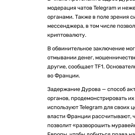
модерация чатов Telegram и не
органами. Также в поле зрения 
мессенджера, в том числе позв
криптовалюту.
В обвинительное заключение могу
отмывании денег, мошенничеств
другие, сообщает TF1. Основате
во Франции.
Задержание Дурова — способ ак
органов, продемонстрировать их
используют Telegram для своих ц
власти Франции рассчитывают, 
позволит «разворошить муравейн
Европы, чтобы добиться права н