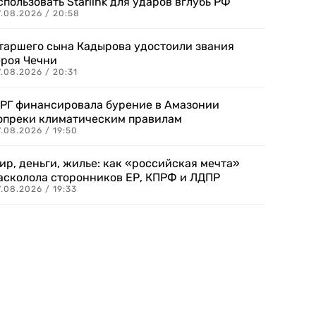
спользовать Starlink для ударов вглубь РФ
7.08.2026 / 20:58
таршего сына Кадырова удостоили звания
ероя Чечни
.08.2026 / 20:31
РГ финансировала бурение в Амазонии
опреки климатическим правилам
.08.2026 / 19:50
ир, деньги, жилье: как «российская мечта»
асколола сторонников ЕР, КПРФ и ЛДПР
.08.2026 / 19:33