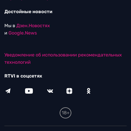
Достойные новости
Мы в
Дзен.Новостях
и
Google.News
Уведомление об использовании рекомендательных
технологий
RTVI в соцсетях
18+