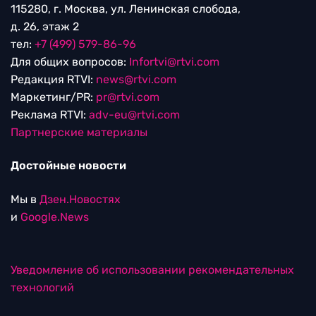
115280, г. Москва, ул. Ленинская слобода,
д. 26, этаж 2
тел:
+7 (499) 579-86-96
Для общих вопросов:
Infortvi@rtvi.com
Редакция RTVI:
news@rtvi.com
Маркетинг/PR:
pr@rtvi.com
Реклама RTVI:
adv-eu@rtvi.com
Партнерские материалы
Достойные новости
Мы в
Дзен.Новостях
и
Google.News
Уведомление об использовании рекомендательных
технологий