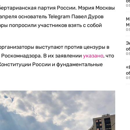
о
0
бертарианская партия России. Мэрия Москвы
апреля основатель Telegram Павел Дуров
М
ры попросили участников взять с собой
М
05
Э
организаторы выступают против цензуры в
о
05
 Роскомнадзора. В их заявлении
указано
, что
Конституции России и фундаментальные
«
о
05