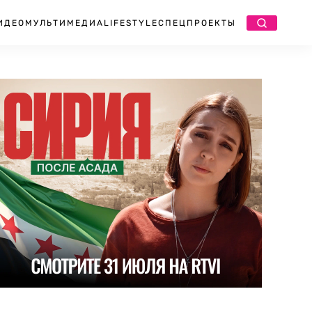
ИДЕО
МУЛЬТИМЕДИА
LIFESTYLE
СПЕЦПРОЕКТЫ