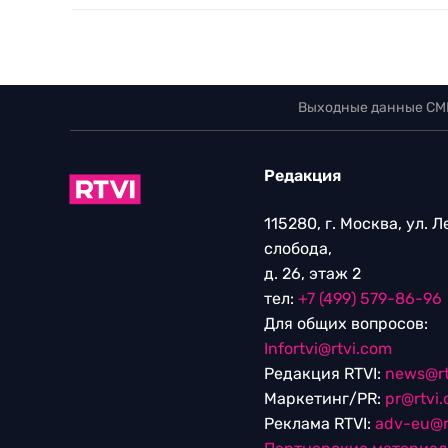
Выходные данные СМ
Редакция
115280, г. Москва, ул. 
слобода,
д. 26, этаж 2
тел:
+7 (499) 579-86-96
Для общих вопросов:
Infortvi@rtvi.com
Редакция RTVI:
news@rt
Маркетинг/PR:
pr@rtvi
Реклама RTVI:
adv-eu@r