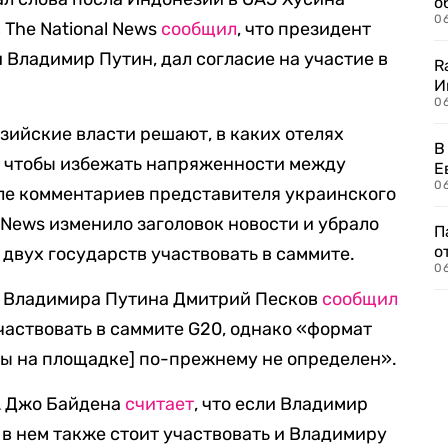
о
06
 The National News
сообщил
, что президент
 Владимир Путин, дал согласие на участие в
R
И
0
зийские власти решают, в каких отелях
В
, чтобы избежать напряженности между
Е
06
ле комментариев представителя украинского
 News изменило заголовок новости и убрало
П
о
 двух государств участвовать в саммите.
06
ь Владимира Путина Дмитрий Песков
сообщил
частвовать в саммите G20, однако «формат
ны на площадке] по-прежнему не определен».
А Джо Байдена
считает
, что если Владимир
 в нем также стоит участвовать и Владимиру