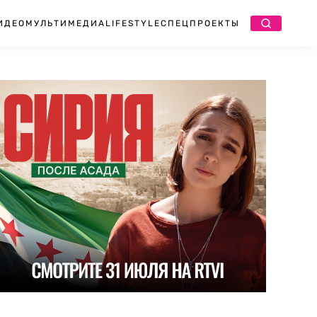
ИДЕО
МУЛЬТИМЕДИА
LIFESTYLE
СПЕЦПРОЕКТЫ