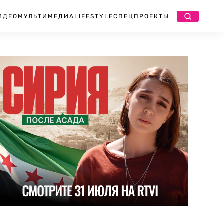
ИДЕО
МУЛЬТИМЕДИА
LIFESTYLE
СПЕЦПРОЕКТЫ