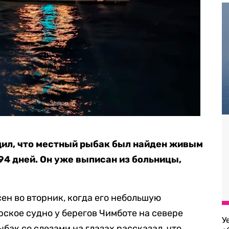
ил, что местный рыбак был найден живым
94 дней. Он уже выписан из больницы,
ен во вторник, когда его небольшую
ское судно у берегов Чимботе на севере
У
бак со слезами на глазах рассказал, что