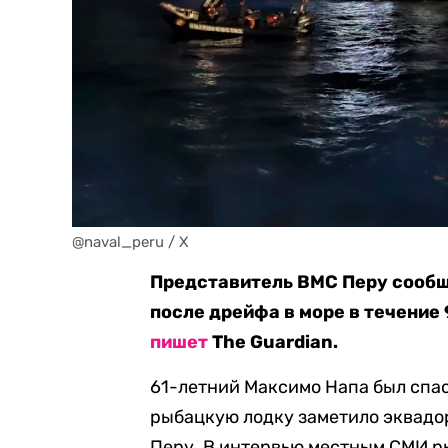
@naval_peru / X
Представитель ВМС Перу сообщ
после дрейфа в море в течение 
пишет
The Guardian.
61-летний Максимо Напа был спас
рыбацкую лодку заметило эквадор
Перу. В интервью местным СМИ ры