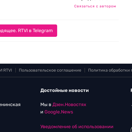
Связаться с автором
дящее. RTVI в Telegram
И RTVI
|
Пользовательское соглашение
|
Политика обработки
Достойные новости
Ленинская
Мы в
Дзен.Новостях
и
Google.News
Уведомление об использовании