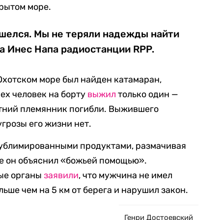
крытом море.
ашелся. Мы не теряли надежды найти
ка Инес Напа радиостанции RPP.
 Охотском море был найден катамаран,
рех человек на борту
выжил
только один —
етний племянник погибли. Выжившего
 угрозы его жизни нет.
ублимированными продуктами, размачивая
ие он объяснил «божьей помощью».
ые органы
заявили
, что мужчина не имел
льше чем на 5 км от берега и нарушил закон.
Генри Достоевский