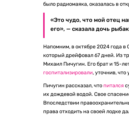
было радиомаяка, оказалась в от
«Это чудо, что мой отец н
его», — сказала дочь рыба
Напомним, в октябре 2024 года в
который дрейфовал 67 дней. Из т
Михаил Пичугин. Его брат и 15-л
госпитализировали
, уточнив, что
Пичугин рассказал, что
питался
с
их дождевой водой. Свое спасен
Впоследствии правоохранительн
права отходить на своей лодке да