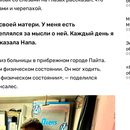
о
0
ами и черепахой.
М
своей матери. У меня есть
М
05
еплялся за мысли о ней. Каждый день я
казала Напа.
Э
о
05
и из больницы в прибрежном городе Пайта.
«
 физическом состоянии. Он мог ходить,
о
 физическом состоянии», — поделился
05
нсалес.