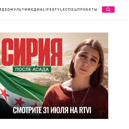
ИДЕО
МУЛЬТИМЕДИА
LIFESTYLE
СПЕЦПРОЕКТЫ