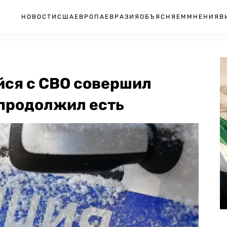
НОВОСТИ
США
ЕВРОПА
ЕВРАЗИЯ
ОБЪЯСНЯЕМ
МНЕНИЯ
В
йся с СВО совершил
 продолжил есть