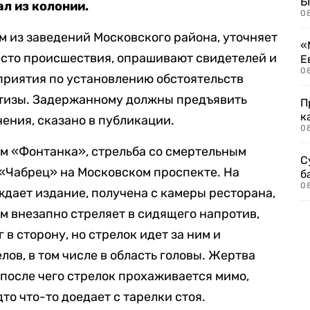
Б
ал из колонии.
0
м из заведений Московского района, уточняет
«
есто происшествия, опрашивают свидетелей и
Е
0
приятия по установлению обстоятельств
тизы. Задержанному должны предъявить
П
к
ения, сказано в публикации.
0
м «Фонтанка», стрельба со смертельным
С
«Чабрец» на Московском проспекте. На
б
0
ждает издание, получена с камеры ресторана,
ом внезапно стреляет в сидящего напротив,
г в сторону, но стрелок идет за ним и
ов, в том числе в область головы. Жертва
 после чего стрелок прохаживается мимо,
то что-то доедает с тарелки стоя.