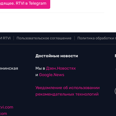
дящее. RTVI в Telegram
И RTVI
|
Пользовательское соглашение
|
Политика обработки
Достойные новости
Ленинская
Мы в
Дзен.Новостях
и
Google.News
Уведомление об использовании
рекомендательных технологий
vi.com
.com