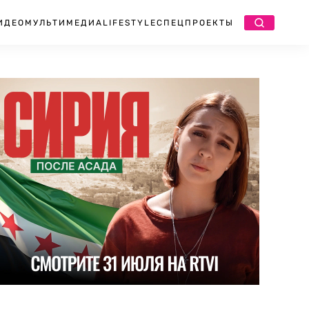
ИДЕО
МУЛЬТИМЕДИА
LIFESTYLE
СПЕЦПРОЕКТЫ