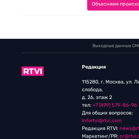
Объясняем происхо
Выходные данные СМ
Редакция
115280, г. Москва, ул. 
слобода,
д. 26, этаж 2
тел:
+7 (499) 579-86-96
Для общих вопросов:
Infortvi@rtvi.com
Редакция RTVI:
news@rt
Маркетинг/PR:
pr@rtvi