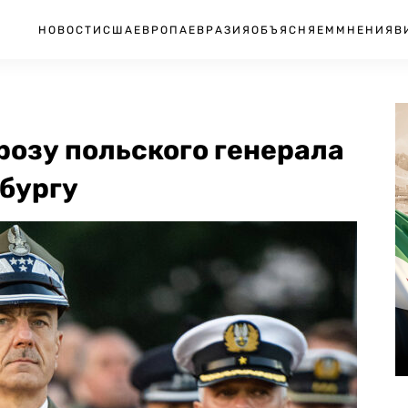
НОВОСТИ
США
ЕВРОПА
ЕВРАЗИЯ
ОБЪЯСНЯЕМ
МНЕНИЯ
В
грозу польского генерала
рбургу