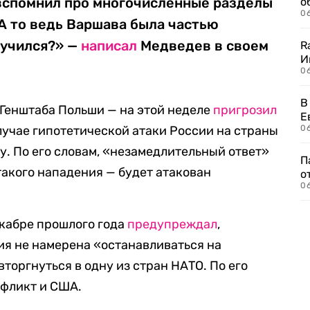
 вспомнил про многочисленные разделы
о
06
 А то ведь Варшава была частью
кучился?» —
написал
Медведев в своем
R
И
0
В
Генштаба Польши — на этой неделе
пригрозил
Е
лучае гипотетической атаки России на страны
06
у. По его словам, «незамедлительный ответ»
П
такого нападения — будет атакован
о
06
кабре прошлого года
предупреждал
,
сия не намерена «останавливаться на
торгнуться в одну из стран НАТО. По его
нфликт и США.