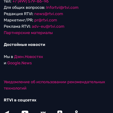
тел:
+7 (499) 579-86-96
Для общих вопросов:
Infortvi@rtvi.com
Редакция RTVI:
news@rtvi.com
Маркетинг/PR:
pr@rtvi.com
Реклама RTVI:
adv-eu@rtvi.com
Партнерские материалы
Достойные новости
Мы в
Дзен.Новостях
и
Google.News
Уведомление об использовании рекомендательных
технологий
RTVI в соцсетях