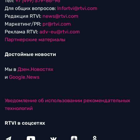
тел:
+7 (499) 579-86-96
Для общих вопросов:
Infortvi@rtvi.com
Редакция RTVI:
news@rtvi.com
Маркетинг/PR:
pr@rtvi.com
Реклама RTVI:
adv-eu@rtvi.com
Партнерские материалы
Достойные новости
Мы в
Дзен.Новостях
и
Google.News
Уведомление об использовании рекомендательных
технологий
RTVI в соцсетях