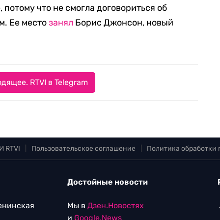
, потому что не смогла договориться об
м. Ее место
занял
Борис Джонсон, новый
дящее. RTVI в Telegram
И RTVI
|
Пользовательское соглашение
|
Политика обработки
Достойные новости
Ленинская
Мы в
Дзен.Новостях
и
Google.News