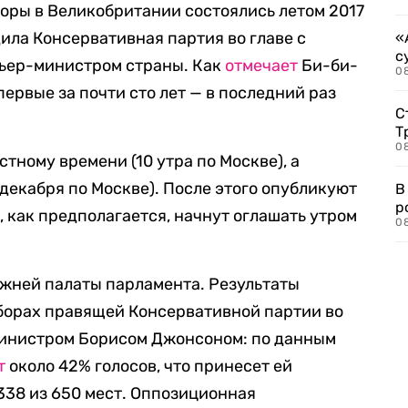
ры в Великобритании состоялись летом 2017
дила Консервативная партия во главе с
«
с
мьер-министром страны. Как
отмечает
Би-би-
08
первые за почти сто лет — в последний раз
С
Т
08
стному времени (10 утра по Москве), а
3 декабря по Москве). После этого опубликуют
В
р
, как предполагается, начнут оглашать утром
08
ижней палаты парламента. Результаты
борах правящей Консервативной партии во
инистром Борисом Джонсоном: по данным
т
около 42% голосов, что принесет ей
338 из 650 мест. Оппозиционная