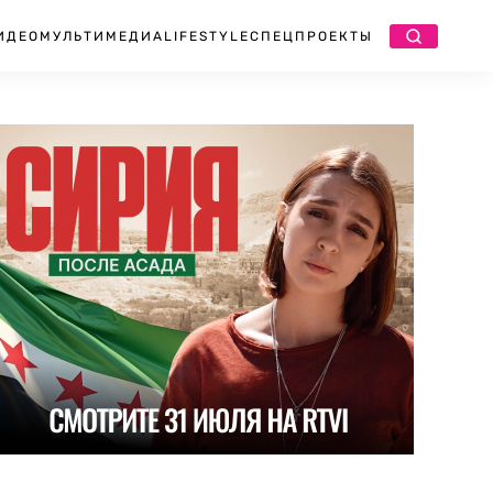
ИДЕО
МУЛЬТИМЕДИА
LIFESTYLE
СПЕЦПРОЕКТЫ