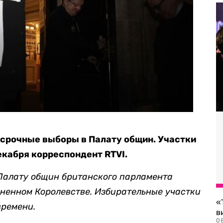
осрочные выборы в Палату общин. Участки
екабря корреспондент RTVI.
 Палату общин британского парламента
иненном Королевстве. Избирательные участки
«
времени.
в
0