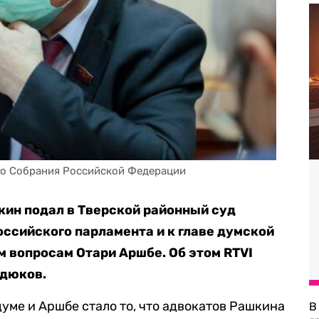
го Собрания Российской Федерации
ин подал в Тверской районный суд
оссийского парламента и к главе думской
м вопросам Отари Аршбе. Об этом RTVI
рдюков.
уме и Аршбе стало то, что адвокатов Рашкина
В