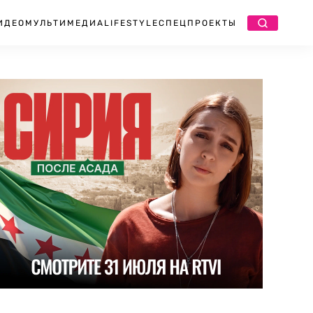
ИДЕО
МУЛЬТИМЕДИА
LIFESTYLE
СПЕЦПРОЕКТЫ