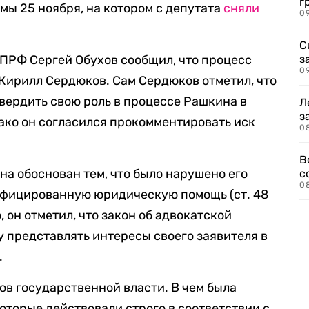
г
мы 25 ноября, на котором с депутата
сняли
09
С
КПРФ Сергей Обухов сообщил, что процесс
з
0
Кирилл Сердюков. Сам Сердюков отметил, что
вердить свою роль в процессе Рашкина в
Л
з
нако он согласился прокомментировать иск
0
В
на обоснован тем, что было нарушено его
с
0
ифицированную юридическую помощь (ст. 48
, он отметил, что закон об адвокатской
у представлять интересы своего заявителя в
.
ов государственной власти. В чем была
оторые действовали строго в соответствии с