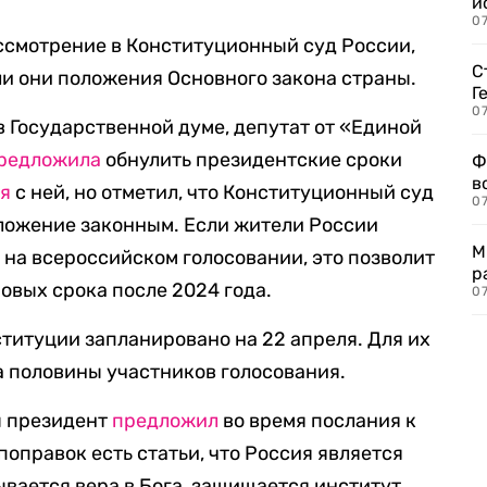
и
0
ссмотрение в Конституционный суд России,
С
и они положения Основного закона страны.
Г
07
в Государственной думе, депутат от «Единой
редложила
обнулить президентские сроки
Ф
в
ся
с ней, но отметил, что Конституционный суд
07
ложение законным. Если жители России
М
 на всероссийском голосовании, это позволит
р
овых срока после 2024 года.
07
ституции запланировано на 22 апреля. Для их
 половины участников голосования.
ы президент
предложил
во время послания к
оправок есть статьи, что Россия является
вается вера в Бога, защищается институт