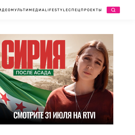
ИДЕО
МУЛЬТИМЕДИА
LIFESTYLE
СПЕЦПРОЕКТЫ