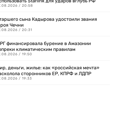
спользовать Starlink для ударов вглубь РФ
7.08.2026 / 20:58
таршего сына Кадырова удостоили звания
ероя Чечни
.08.2026 / 20:31
РГ финансировала бурение в Амазонии
опреки климатическим правилам
.08.2026 / 19:50
ир, деньги, жилье: как «российская мечта»
асколола сторонников ЕР, КПРФ и ЛДПР
.08.2026 / 19:33