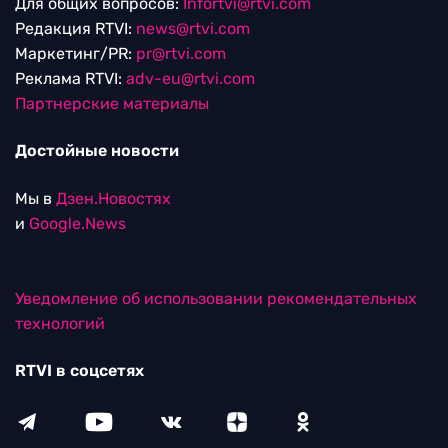
Для общих вопросов:
Infortvi@rtvi.com
Редакция RTVI:
news@rtvi.com
Маркетинг/PR:
pr@rtvi.com
Реклама RTVI:
adv-eu@rtvi.com
Партнерские материалы
Достойные новости
Мы в
Дзен.Новостях
и
Google.News
Уведомление об использовании рекомендательных
технологий
RTVI в соцсетях