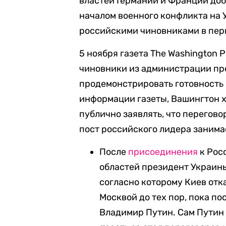
властей Германии и Франции до
началом военного конфликта на 
российскими чиновниками в пер
5 ноября газета The Washington 
чиновники из администрации пр
продемонстрировать готовность к
информации газеты, Вашингтон х
публично заявлять, что перегово
пост российского лидера занима
После
присоединения
к Рос
областей президент Украи
согласно которому Киев отк
Москвой до тех пор, пока п
Владимир Путин. Сам Путин 