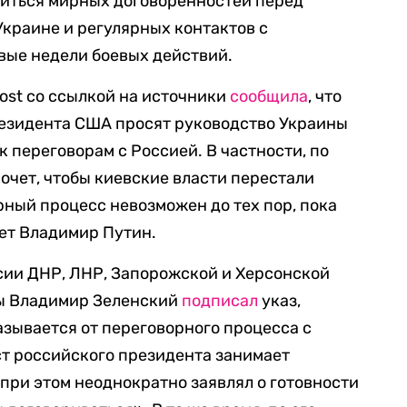
биться мирных договоренностей перед
Украине и регулярных контактов с
вые недели боевых действий.
Post со ссылкой на источники
сообщила
, что
езидента США просят руководство Украины
 переговорам с Россией. В частности, по
очет, чтобы киевские власти перестали
рный процесс невозможен до тех пор, пока
ет Владимир Путин.
сии ДНР, ЛНР, Запорожской и Херсонской
ны Владимир Зеленский
подписал
указ,
азывается от переговорного процесса с
ост российского президента занимает
при этом неоднократно заявлял о готовности