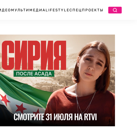
ИДЕО
МУЛЬТИМЕДИА
LIFESTYLE
СПЕЦПРОЕКТЫ