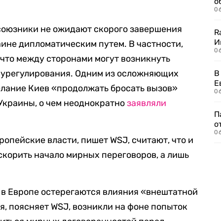
о
06
 союзники не ожидают скорого завершения
R
И
ине дипломатическим путем. В частности,
0
что между сторонами могут возникнуть
о урегулирования. Одним из осложняющих
В
Е
елание Киев «продолжать бросать вызов»
06
 Украины, о чем неоднократно
заявляли
П
о
06
ропейские власти, пишет WSJ, считают, что и
скорить начало мирных переговоров, а лишь
, в Европе остерегаются влияния «внештатной
, поясняет WSJ, возникли на фоне попыток