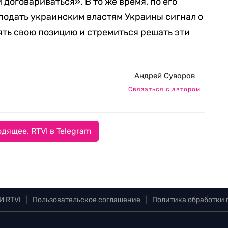
 договариваться». В то же время, по его
подать украинским властям Украины сигнал о
ять свою позицию и стремиться решать эти
Андрей Суворов
Связаться с автором
дящее. RTVI в Telegram
И RTVI
|
Пользовательское соглашение
|
Политика обработки