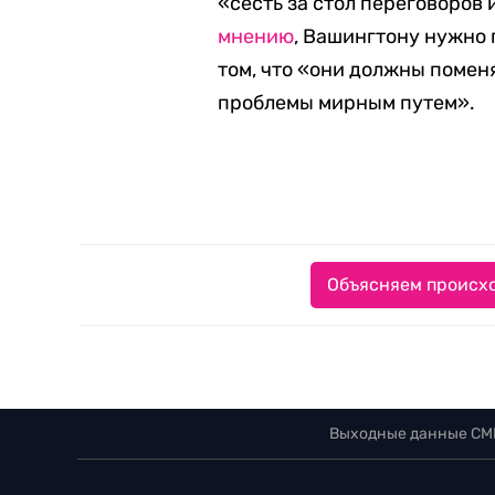
«сесть за стол переговоров и
мнению
, Вашингтону нужно 
том, что «они должны помен
проблемы мирным путем».
Объясняем происхо
Выходные данные СМ