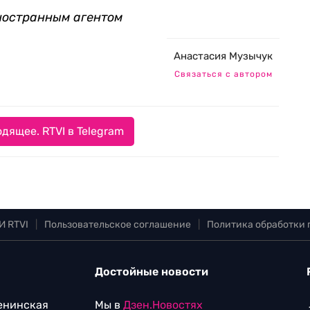
ностранным агентом
Анастасия Музычук
Связаться с автором
дящее. RTVI в Telegram
И RTVI
|
Пользовательское соглашение
|
Политика обработки
Достойные новости
Ленинская
Мы в
Дзен.Новостях