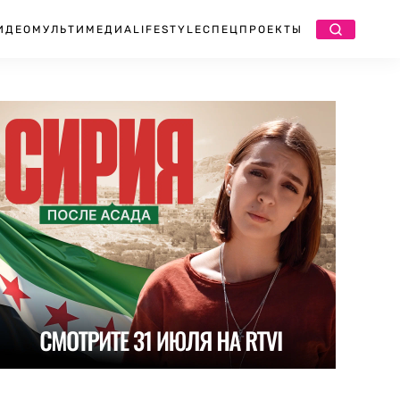
ИДЕО
МУЛЬТИМЕДИА
LIFESTYLE
СПЕЦПРОЕКТЫ