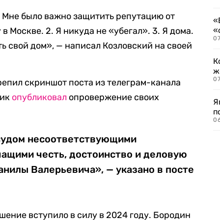
 Мне было важно защитить репутацию от
«
у в Москве. 2. Я никуда не «убегал». 3. Я дома.
«
07
ть свой дом», — написал Козловский на своей
К
ж
0
репил скриншот поста из телеграм-канала
ник
опубликовал
опровержение своих
Я
п
0
 судом несоответствующими
чащими честь, достоинство и деловую
нилы Валерьевича», — указано в посте
ешение вступило в силу в 2024 году. Бородин