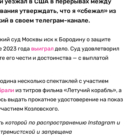
ней уезжал в США в перерывах между
ования утверждать, что я «сбежал» из
ий в своем телеграм-канале.
ский суд Москвы иск к Бородину о защите
ре 2023 года
выиграл
дело. Суд удовлетворил
е его чести и достоинства — с выплатой
одина несколько спектаклей с участием
брали
из титров фильма «Летучий корабль», а
сь выдать прокатное удостоверение на показ
участием Козловского.
ть которой по распространению Instagram и
стремистской и запрещена