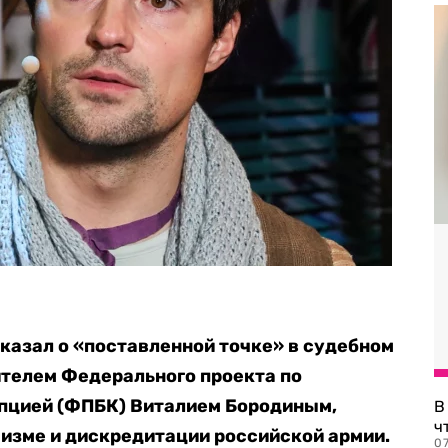
казал о «поставленной точке» в судебном
ителем Федерального проекта по
упцией (ФПБК) Виталием Бородиным,
В
ч
мизме и дискредитации российской армии.
07