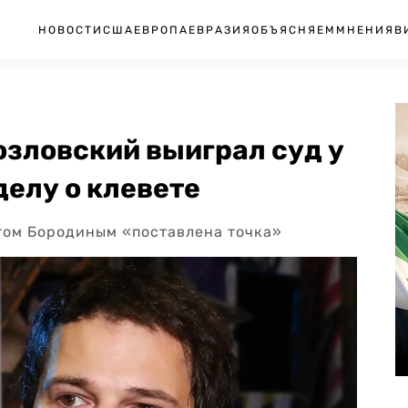
НОВОСТИ
США
ЕВРОПА
ЕВРАЗИЯ
ОБЪЯСНЯЕМ
МНЕНИЯ
В
Козловский выиграл суд у
делу о клевете
стом Бородиным «поставлена точка»