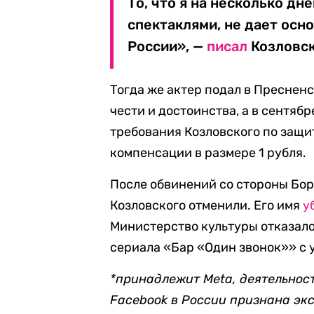
То, что я на несколько д
спектаклями, не дает осн
России», —
писал
Козловск
Тогда же актер подал в Преснен
чести и достоинства, а в сентяб
требования Козловского по защит
компенсации в размере 1 рубля.
После обвинений со стороны Бор
Козловского отменили. Его имя
у
Министерство культуры отказало
сериала «Бар «Один звонок»» с 
*принадлежит Meta, деятельнос
Facebook в России признана эк