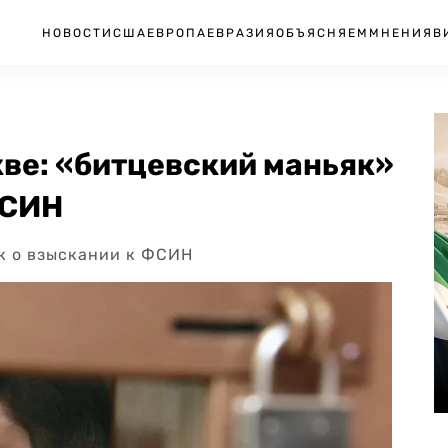
НОВОСТИ
США
ЕВРОПА
ЕВРАЗИЯ
ОБЪЯСНЯЕМ
МНЕНИЯ
В
кве: «битцевский маньяк»
ФСИН
к о взыскании к ФСИН