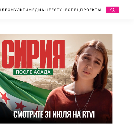
ИДЕО
МУЛЬТИМЕДИА
LIFESTYLE
СПЕЦПРОЕКТЫ