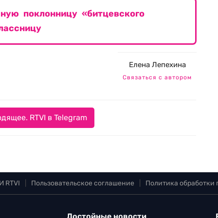
ную поклонницу «битцевского
лассницу
Елена Лепехина
Связаться с автором
дящее. RTVI в Telegram
И RTVI
|
Пользовательское соглашение
|
Политика обработки
Достойные новости