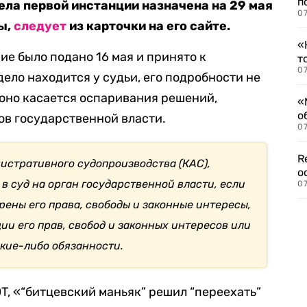
п
ела первой инстанции назначена на 29 мая
07
ы,
следует
из карточки на его сайте.
«
ние было подано 16 мая и принято к
т
07
дело находится у судьи, его подробности не
 оно касается оспаривания решений,
«
о
ов государственной власти.
07
R
нистративного судопроизводства (КАС),
о
в суд на орган государственной власти, если
07
рены его права, свободы и законные интересы,
ии его прав, свобод и законных интересов или
акие-либо обязанности.
, «“битцевский маньяк” решил “переехать”