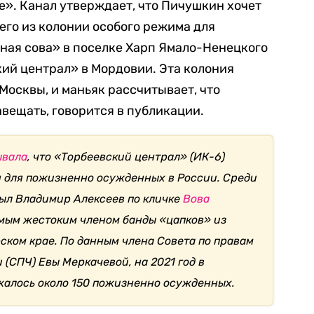
е». Канал утверждает, что Пичушкин хочет
его из колонии особого режима для
ая сова» в поселке Харп Ямало-Ненецкого
кий централ» в Мордовии. Эта колония
 Москвы, и маньяк рассчитывает, что
авещать, говорится в публикации.
ывала
, что «Торбеевский централ» (ИК-6)
н для пожизненно осужденных в России. Среди
был Владимир Алексеев по кличке
Вова
амым жестоким членом банды «цапков» из
ском крае. По данным члена Совета по правам
 (СПЧ) Евы Меркачевой, на 2021 год в
жалось около 150 пожизненно осужденных.