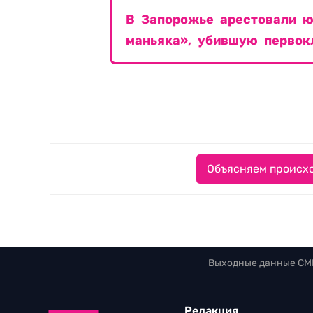
В Запорожье арестовали ю
маньяка», убившую первок
Объясняем происхо
Выходные данные СМ
Редакция