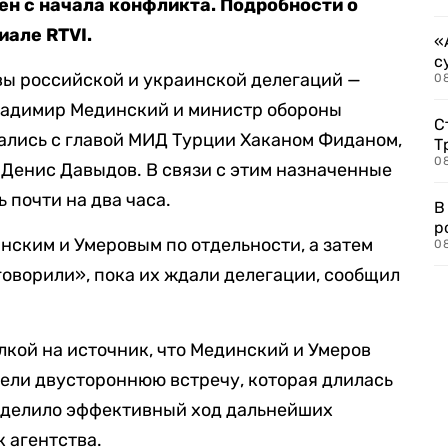
н с начала конфликта. Подробности о
иале RTVI.
«
с
вы российской и украинской делегаций —
08
ладимир Мединский и министр обороны
С
ались с главой МИД Турции Хаканом Фиданом,
Т
08
Денис Давыдов. В связи с этим назначенные
 почти на два часа.
В
р
нским и Умеровым по отдельности, а затем
08
говорили», пока их ждали делегации, сообщил
лкой на источник, что Мединский и Умеров
ели двустороннюю встречу, которая длилась
ределило эффективный ход дальнейших
 агентства.