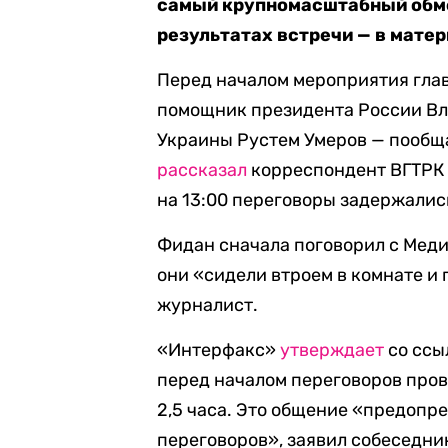
самый крупномасштабный обме
результатах встречи — в матер
Перед началом мероприятия гла
помощник президента России В
Украины Рустем Умеров — пообщ
рассказал
корреспондент ВГТРК 
на 13:00 переговоры задержались
Фидан сначала поговорил с Меди
они «сидели втроем в комнате и 
журналист.
«Интерфакс»
утверждает
со ссы
перед началом переговоров пров
2,5 часа. Это общение «предоп
переговоров», заявил собеседник