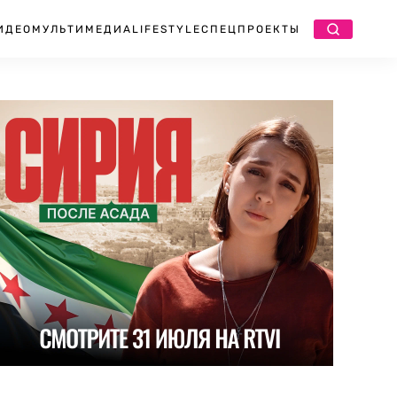
ИДЕО
МУЛЬТИМЕДИА
LIFESTYLE
СПЕЦПРОЕКТЫ