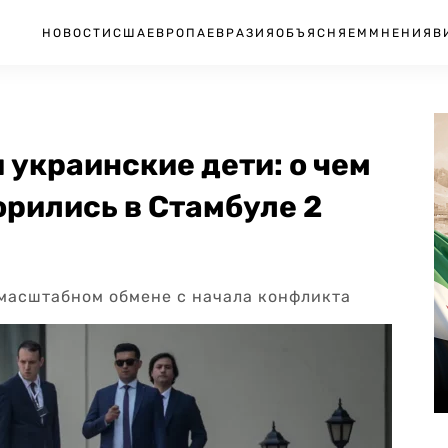
НОВОСТИ
США
ЕВРОПА
ЕВРАЗИЯ
ОБЪЯСНЯЕМ
МНЕНИЯ
В
украинские дети: о чем
орились в Стамбуле 2
 масштабном обмене с начала конфликта