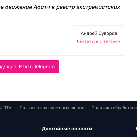
е движение Адат» в реестр экстремистских
Андрей Суворов
Связаться с автором
дящее. RTVI в Telegram
И RTVI
|
Пользовательское соглашение
|
Политика обработки
Достойные новости