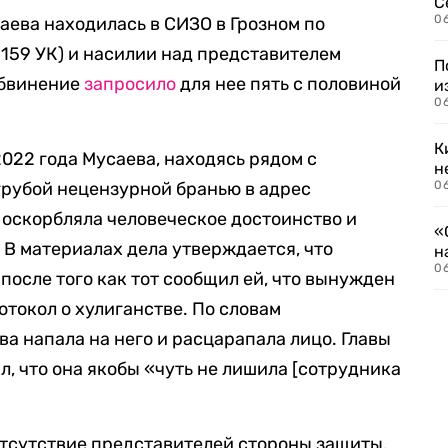
С
06
аева находилась в СИЗО в Грозном по
 159 УК) и насилии над представителем
П
 обвинение
запросило
для нее пять с половиной
и
06
К
2022 года Мусаева, находясь рядом с
н
грубой нецензурной бранью в адрес
06
 оскорбляла человеческое достоинство и
«
В материалах дела утверждается, что
н
06
после того как тот сообщил ей, что вынужден
токол о хулиганстве. По словам
ва напала на него и расцарапала лицо. Главы
, что она якобы «чуть не лишила [сотрудника
отсутствие представителей стороны защиты,