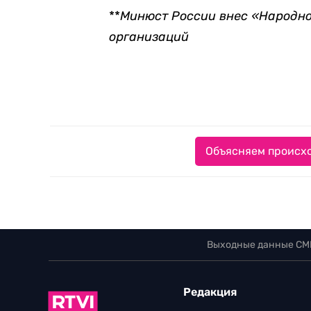
**
Минюст России внес «Народно
организаций
Объясняем происхо
Выходные данные СМ
Редакция