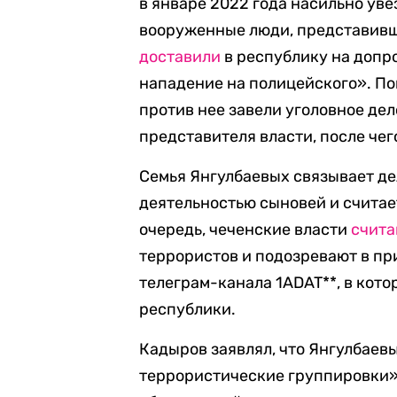
в январе 2022 года насильно ув
вооруженные люди, представивш
доставили
в республику на допро
нападение на полицейского». По
против нее завели уголовное де
представителя власти, после чег
Семья Янгулбаевых связывает д
деятельностью сыновей и считае
очередь, чеченские власти
счит
террористов и подозревают в пр
телеграм-канала 1ADAT**, в кот
республики.
Кадыров заявлял, что Янгулбае
террористические группировки» 