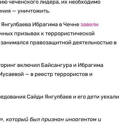
нию чеченского лидера, их необходимо
ения — уничтожить.
 Янгулбаева Ибрагима в Чечне
завели
личных призывах к террористической
р занимался правозащитной деятельностью в
торинг включил Байсангура и Ибрагима
усаевой — в реестр террористов и
ледования Сайди Янгулбаев и его дети уехали
», который был признан иноагентом и