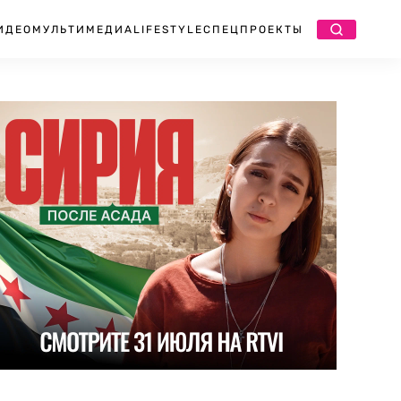
ИДЕО
МУЛЬТИМЕДИА
LIFESTYLE
СПЕЦПРОЕКТЫ