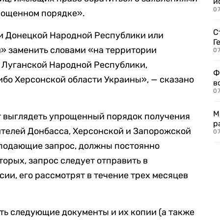
и
0
рощенном порядке».
С
ии Донецкой Народной Республики или
Г
» заменить словами «на территории
07
 Луганской Народной Республики,
Ф
бо Херсонской области Украины», — сказано
в
07
М
ет выглядеть упрощенный порядок получения
р
ителей Донбасса, Херсонской и Запорожской
07
 подающие запрос, должны постоянно
торых, запрос следует отправить в
ии, его рассмотрят в течение трех месяцев
ть следующие документы и их копии (а также