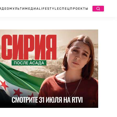
ИДЕО
МУЛЬТИМЕДИА
LIFESTYLE
СПЕЦПРОЕКТЫ