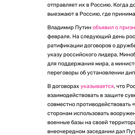
отправляет их в Россию. Когда д
выезжают в Россию, где принима
Владимир Путин
объявил о приз
февраля. На следующий день ро
ратификации договоров о дружбе
указу российского лидера, Мино
для поддержания мира, а минист
переговоры об установлении ди
В договорах
указывается
, что Р
взаимодействовать в защите суве
совместно противодействовать 
сторонам использовать вооруже
военные базы на своей территор
внеочередном заседании дал Пу