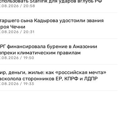
спользовать Starlink для ударов вглубь РФ
7.08.2026 / 20:58
таршего сына Кадырова удостоили звания
ероя Чечни
.08.2026 / 20:31
РГ финансировала бурение в Амазонии
опреки климатическим правилам
.08.2026 / 19:50
ир, деньги, жилье: как «российская мечта»
асколола сторонников ЕР, КПРФ и ЛДПР
.08.2026 / 19:33