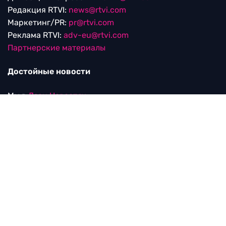
Редакция RTVI:
news@rtvi.com
Маркетинг/PR:
pr@rtvi.com
Реклама RTVI:
adv-eu@rtvi.com
Партнерские материалы
Достойные новости
Мы в
Дзен.Новостях
и
Google.News
Уведомление об использовании рекомендательных
технологий
RTVI в соцсетях