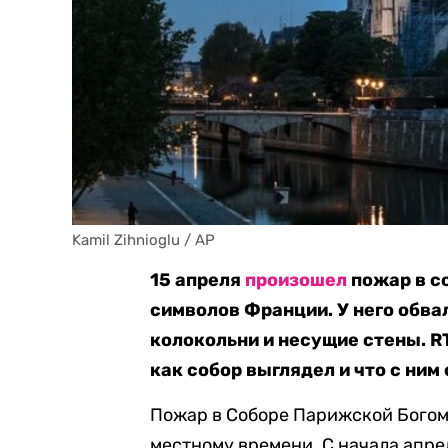
Kamil Zihnioglu / AP
15 апреля
произошел
пожар в с
символов Франции. У него обва
колокольни и несущие стены. R
как собор выглядел и что с ним
Пожар в Соборе Парижской Богома
местному времени. С начала апре