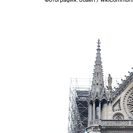
Фотография: Uoaei1 / WikiCommon