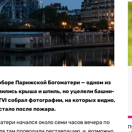
оборе Парижской Богоматери — одном из
лились крыша и шпиль, но уцелели башни-
TVI собрал фотографии, на которых видно,
 стало после пожара.
тери начался около семи часов вечера по
П
ля там проводили реставрацию, и, возможно,