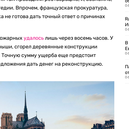
о
06
гедии. Впрочем, французская прокуратура,
а не готова дать точный ответ о причинах
R
И
0
 пожарных
удалось
лишь через восемь часов. У
В
крыши, сгорел деревянные конструкции
Е
06
. Точную сумму ущерба еще предстоит
едложения дать денег на реконструкцию.
П
о
06