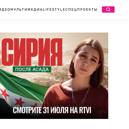
ИДЕО
МУЛЬТИМЕДИА
LIFESTYLE
СПЕЦПРОЕКТЫ