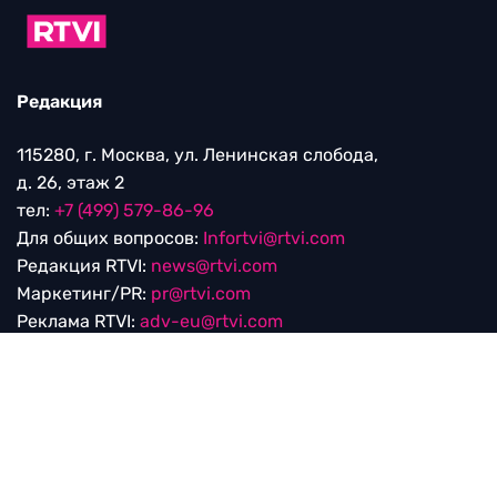
Редакция
115280, г. Москва, ул. Ленинская слобода,
д. 26, этаж 2
тел:
+7 (499) 579-86-96
Для общих вопросов:
Infortvi@rtvi.com
Редакция RTVI:
news@rtvi.com
Маркетинг/PR:
pr@rtvi.com
Реклама RTVI:
adv-eu@rtvi.com
Партнерские материалы
Достойные новости
Мы в
Дзен.Новостях
и
Google.News