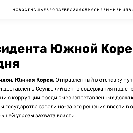
НОВОСТИ
США
ЕВРОПА
ЕВРАЗИЯ
ОБЪЯСНЯЕМ
МНЕНИЯ
В
зидента Южной Коре
дня
ачхон, Южная Корея.
Отправленный в отставку пу
л доставлен в Сеульский центр содержания под ст
анию коррупции среди высокопоставленных должно
ы государства завели из-за его решения ввести в
икшей угрозы захвата власти.