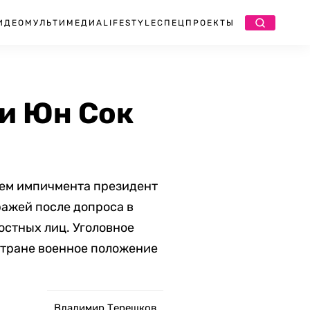
ИДЕО
МУЛЬТИМЕДИА
LIFESTYLE
СПЕЦПРОЕКТЫ
и Юн Сок
тем импичмента президент
ражей после допроса в
стных лиц. Уголовное
 стране военное положение
Владимир Терешков