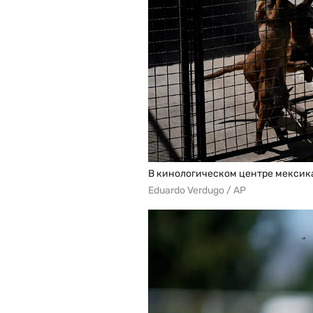
В кинологическом центре мексик
Eduardo Verdugo / AP