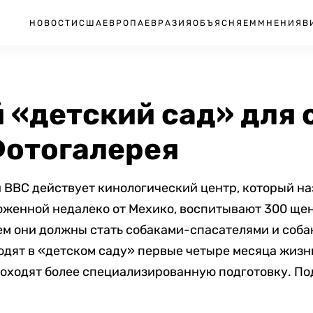
НОВОСТИ
США
ЕВРОПА
ЕВРАЗИЯ
ОБЪЯСНЯЕМ
МНЕНИЯ
В
 «детский сад» для 
Фотогалерея
 ВВС действует кинологический центр, который н
оложенной недалеко от Мехико, воспитывают 300 ще
ем они должны стать собаками-спасателями и соб
дят в «детском саду» первые четыре месяца жизни
проходят более специализированную подготовку. По