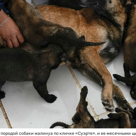
 породой собаки малинуа по кличке «Суэрте», и ее месячными 