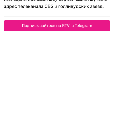
Chris Pizzello / AP
Актер Адам Скотт
Впервые в истории «Золотой глобус» был
вручен подкасту: премию получил проект Эми
Полер «Good Hang with Amy Poehler». Ведущей
церемонии второй год подряд была комик Ники
Глейзер, открывшая шоу серией едких шуток в
адрес телеканала CBS и голливудских звезд.