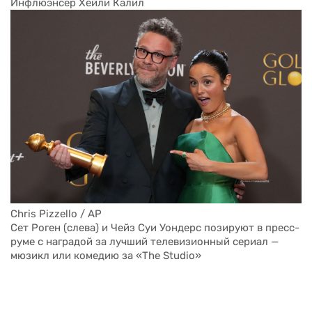
Jordan Strauss / Invision / AP
Инфлюэнсер Хейли Калил
Chris Pizzello / AP