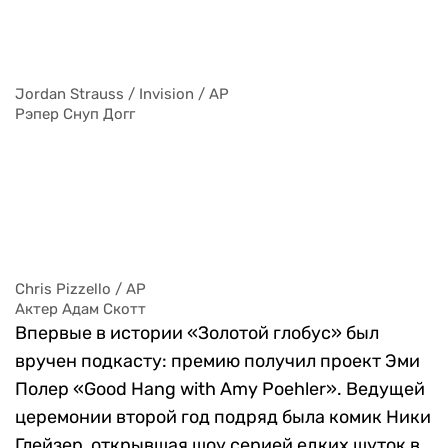
Сет Роген (слева) и Чейз Суи Уондерс позируют в пресс-
руме с наградой за лучший телевизионный сериал — 
мюзикл или комедию за «The Studio»
Jordan Strauss / Invision / AP
Рэпер Снуп Догг