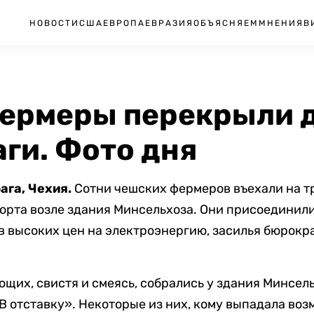
НОВОСТИ
США
ЕВРОПА
ЕВРАЗИЯ
ОБЪЯСНЯЕМ
МНЕНИЯ
В
ермеры перекрыли д
ги. Фото дня
ага, Чехия.
Сотни чешских фермеров въехали на тр
рта возле здания Минсельхоза. Они присоединил
в высоких цен на электроэнергию, засилья бюрокра
щих, свистя и смеясь, собрались у здания Минсел
В отставку». Некоторые из них, кому выпадала воз