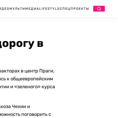
ИДЕО
МУЛЬТИМЕДИА
LIFESTYLE
СПЕЦПРОЕКТЫ
орогу в
акторах в центр Праги,
ись к общеевропейским
тии и «зеленого» курса
ьхоза Чехии и
можность поговорить с