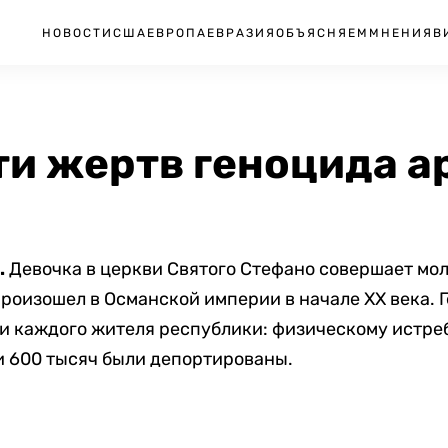
НОВОСТИ
США
ЕВРОПА
ЕВРАЗИЯ
ОБЪЯСНЯЕМ
МНЕНИЯ
В
ти жертв геноцида а
.
Девочка в церкви Святого Стефано совершает мол
роизошел в Османской империи в начале XX века. 
ти каждого жителя республики: физическому истре
и 600 тысяч были депортированы.