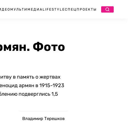
ИДЕО
МУЛЬТИМЕДИА
LIFESTYLE
СПЕЦПРОЕКТЫ
рмян. Фото
итву в память о жертвах
Геноцид армян в 1915-1923
блению подверглись 1,5
Владимир Терешков