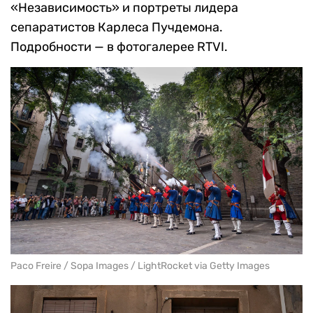
«Независимость» и портреты лидера
сепаратистов Карлеса Пучдемона.
Подробности — в фотогалерее RTVI.
Paco Freire / Sopa Images / LightRocket via Getty Images