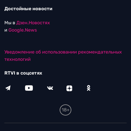
Достойные новости
Мы в
Дзен.Новостях
и
Google.News
Уведомление об использовании рекомендательных
технологий
RTVI в соцсетях
18+