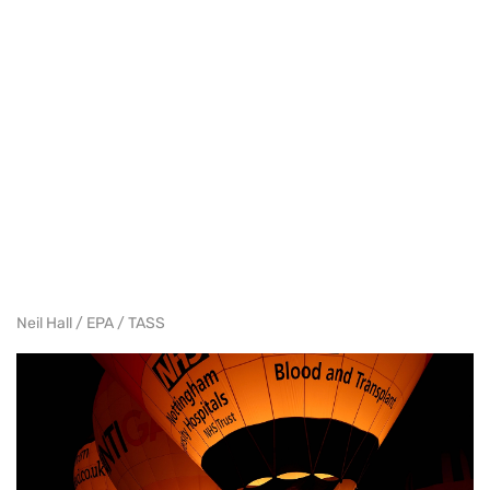
Neil Hall / EPA / TASS