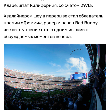
Кларе, штат Калифорния, со счётом 29:13.
Хедлайнером шоу в перерыве стал обладатель
премии «Грэмми», рэпер и певец Bad Bunny,
чье выступление стало одним из самых
обсуждаемых моментов вечера.