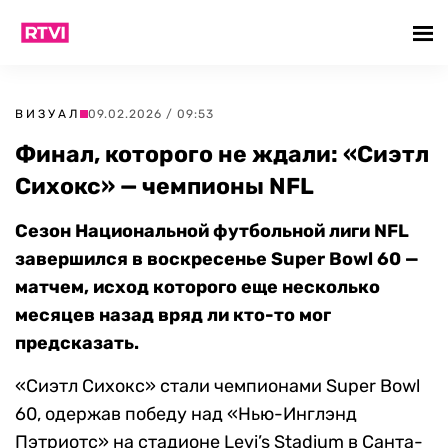
ВИЗУАЛ
09.02.2026 / 09:53
Финал, которого не ждали: «Сиэтл
Сихокс» — чемпионы NFL
Сезон Национальной футбольной лиги NFL
завершился в воскресенье Super Bowl 60 —
матчем, исход которого еще несколько
месяцев назад вряд ли кто-то мог
предсказать.
«Сиэтл Сихокс» стали чемпионами Super Bowl
60, одержав победу над «Нью-Инглэнд
Пэтриотс» на стадионе Levi’s Stadium в Санта-