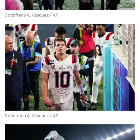
Godofredo A. Vásquez / AP
Godofredo A. Vásquez / AP