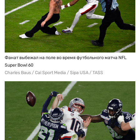
Фанат выбежал на поле во время футбольного матча NFL
Super Bowl 60
Charles Baus / Cal Sport Media / Sipa USA / TASS