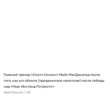
Главный тренер «Сиэтл Сихокс» Майк МакДональд после
того, как его облили (праздничным напитком) после победы
над «Нью-Инглэнд Пэтриотс»
Matt Slocum / AP