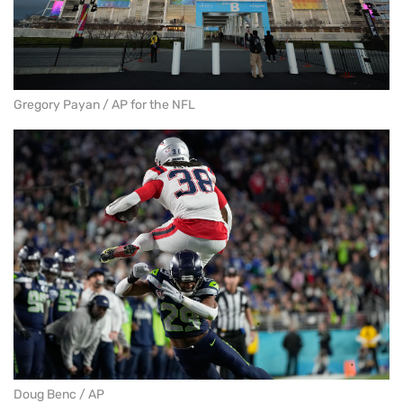
Gregory Payan / AP for the NFL
Doug Benc / AP