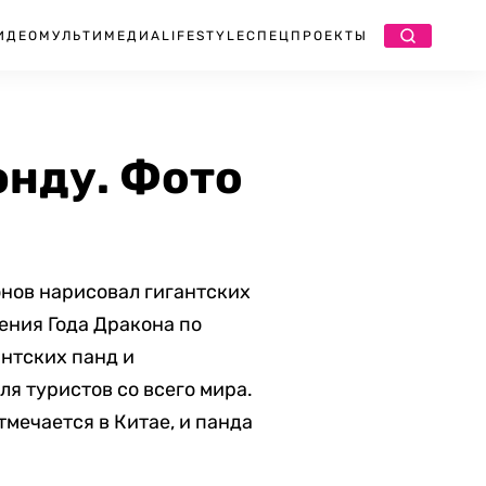
ИДЕО
МУЛЬТИМЕДИА
LIFESTYLE
СПЕЦПРОЕКТЫ
энду. Фото
онов нарисовал гигантских
ения Года Дракона по
антских панд и
я туристов со всего мира.
тмечается в Китае, и панда