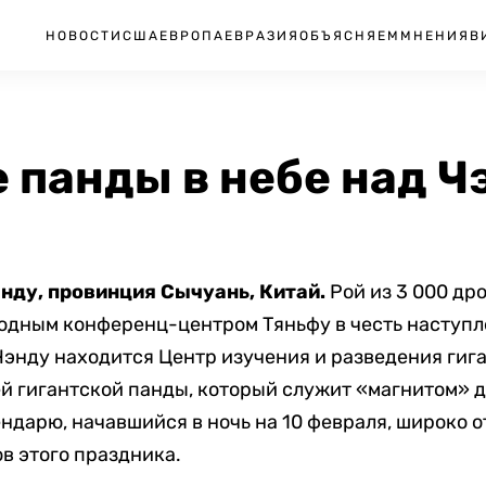
НОВОСТИ
США
ЕВРОПА
ЕВРАЗИЯ
ОБЪЯСНЯЕМ
МНЕНИЯ
В
 панды в небе над Ч
энду, провинция Сычуань, Китай.
Рой из 3 000 др
одным конференц-центром Тяньфу в честь наступл
Чэнду находится Центр изучения и разведения гиг
й гигантской панды, который служит «магнитом» дл
ндарю, начавшийся в ночь на 10 февраля, широко о
в этого праздника.