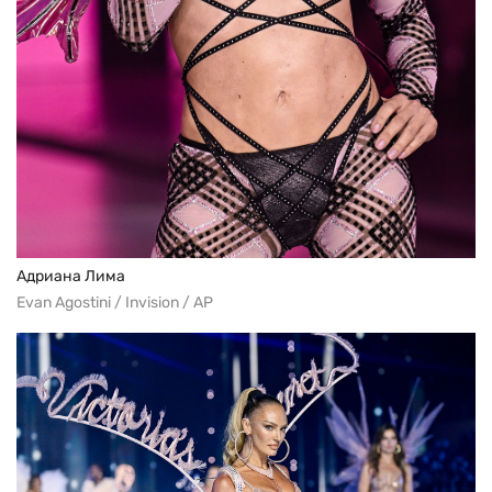
Адриана Лима
Evan Agostini / Invision / AP