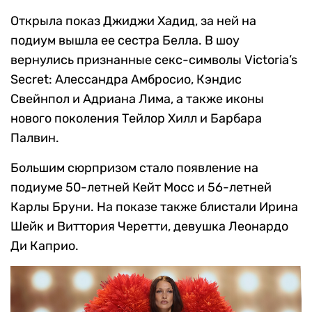
Открыла показ Джиджи Хадид, за ней на
подиум вышла ее сестра Белла. В шоу
вернулись признанные секс-символы Victoria’s
Secret: Алессандра Амбросио, Кэндис
Свейнпол и Адриана Лима, а также иконы
нового поколения Тейлор Хилл и Барбара
Палвин.
Большим сюрпризом стало появление на
подиуме 50-летней Кейт Мосс и 56-летней
Карлы Бруни. На показе также блистали Ирина
Шейк и Виттория Черетти, девушка Леонардо
Ди Каприо.