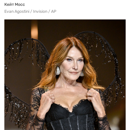
Кейт Мосс
Evan Agostini / Invision / AP