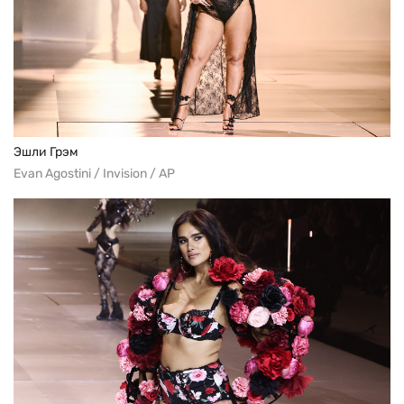
Эшли Грэм
Evan Agostini / Invision / AP