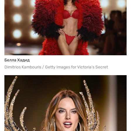
Белла Хадид
Dimitrios Kambouris / Getty Images for Victoria’s Secret