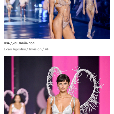
Кэндис Свейнпол
Evan Agostini / Invision / AP