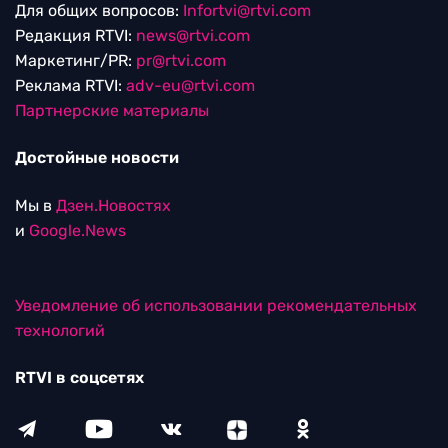
Для общих вопросов:
Infortvi@rtvi.com
Редакция RTVI:
news@rtvi.com
Маркетинг/PR:
pr@rtvi.com
Реклама RTVI:
adv-eu@rtvi.com
Партнерские материалы
Достойные новости
Мы в
Дзен.Новостях
и
Google.News
Уведомление об использовании рекомендательных
технологий
RTVI в соцсетях