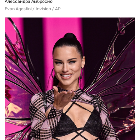
Алессандра Амбросио
Evan Agostini / Invision / AP