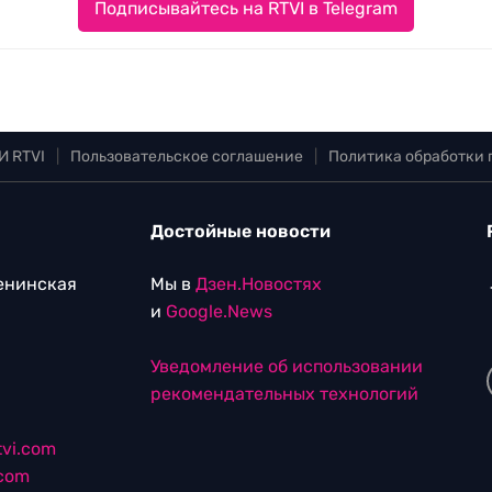
Подписывайтесь на RTVI в Telegram
И RTVI
|
Пользовательское соглашение
|
Политика обработки
Достойные новости
Ленинская
Мы в
Дзен.Новостях
и
Google.News
Уведомление об использовании
рекомендательных технологий
vi.com
.com