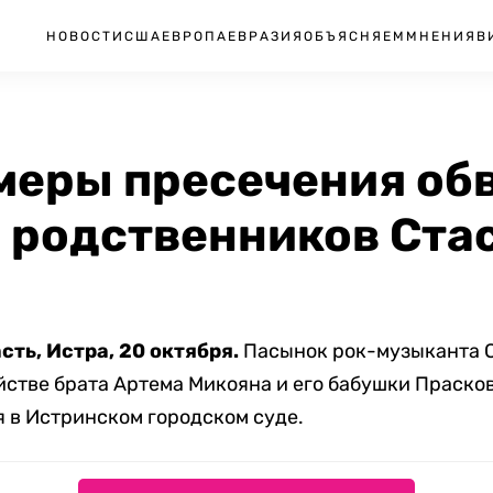
НОВОСТИ
США
ЕВРОПА
ЕВРАЗИЯ
ОБЪЯСНЯЕМ
МНЕНИЯ
В
меры пресечения об
е родственников Ста
сть, Истра, 20 октября.
Пасынок рок-музыканта 
стве брата Артема Микояна и его бабушки Прасков
 в Истринском городском суде.