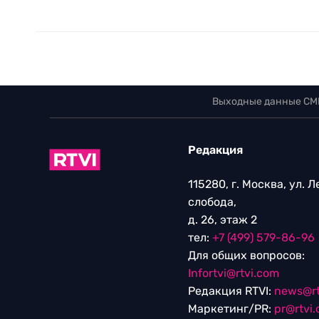
Выходные данные СМ
Редакция
115280, г. Москва, ул. 
слобода,
д. 26, этаж 2
тел:
+7 (499) 579-86-96
Для общих вопросов:
Infortvi@rtvi.com
Редакция RTVI:
news@rt
Маркетинг/PR:
pr@rtvi