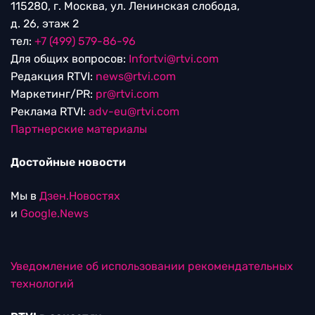
115280, г. Москва, ул. Ленинская слобода,
д. 26, этаж 2
тел:
+7 (499) 579-86-96
Для общих вопросов:
Infortvi@rtvi.com
Редакция RTVI:
news@rtvi.com
Маркетинг/PR:
pr@rtvi.com
Реклама RTVI:
adv-eu@rtvi.com
Партнерские материалы
Достойные новости
Мы в
Дзен.Новостях
и
Google.News
Уведомление об использовании рекомендательных
технологий