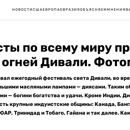
НОВОСТИ
США
ЕВРОПА
ЕВРАЗИЯ
ОБЪЯСНЯЕМ
МНЕНИЯ
В
сты по всему миру п
 огней Дивали. Фото
овал ежегодный фестиваль света Дивали, во вре
ьшими масляными лампами — диясами. Таким о
и — богини богатства и удачи. Кроме Индии, Д
есть крупные индуистские общины: Канада, Бан
ЮАР, Тринидад и Тобаго, Гайана и так далее. Ка