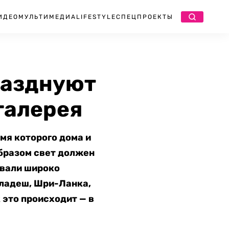
ИДЕО
МУЛЬТИМЕДИА
LIFESTYLE
СПЕЦПРОЕКТЫ
разднуют
галерея
мя которого дома и
бразом свет должен
ивали широко
гладеш, Шри-Ланка,
к это происходит — в