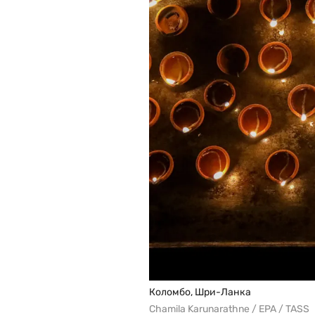
Коломбо, Шри-Ланка
Chamila Karunarathne / EPA / TASS