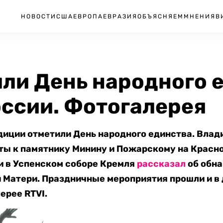
НОВОСТИ
США
ЕВРОПА
ЕВРАЗИЯ
ОБЪЯСНЯЕМ
МНЕНИЯ
В
или День народного 
оссии. Фотогалерея
адиции отметили День народного единства. Влад
ты к памятнику Минину и Пожарскому на Красно
и в Успенском соборе Кремля
рассказал
об обна
Матери. Праздничные мероприятия прошли и в 
ерее RTVI.