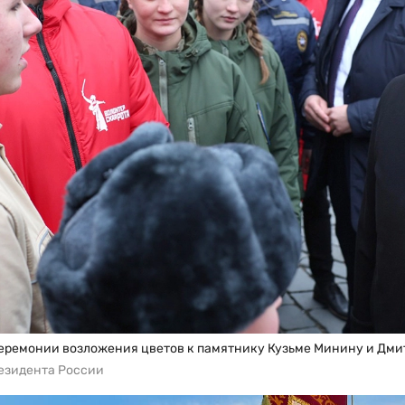
еремонии возложения цветов к памятнику Кузьме Минину и Дм
езидента России