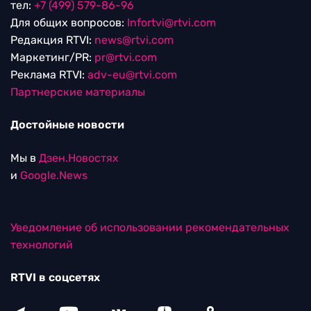
тел:
+7 (499) 579-86-96
Для общих вопросов:
Infortvi@rtvi.com
Редакция RTVI:
news@rtvi.com
Маркетинг/PR:
pr@rtvi.com
Реклама RTVI:
adv-eu@rtvi.com
Партнерские материалы
Достойные новости
Мы в
Дзен.Новостях
и
Google.News
Уведомление об использовании рекомендательных
технологий
RTVI в соцсетях