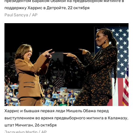
президентом Бараком Обамой на предвыборном митинге в
поддержку Харрис в Детройте, 22 октября
Paul Sancya / AP
Харрис и бывшая первая леди Мишель Обама перед
выступлением во время предвыборного митинга в Каламазу,
штат Мичиган, 26 октября
Jacquelyn Martin / AP