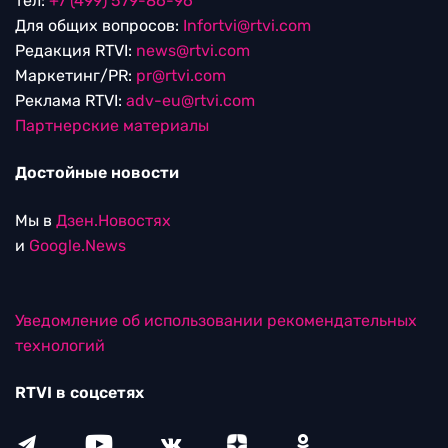
тел:
+7 (499) 579-86-96
Для общих вопросов:
Infortvi@rtvi.com
Редакция RTVI:
news@rtvi.com
Маркетинг/PR:
pr@rtvi.com
Реклама RTVI:
adv-eu@rtvi.com
Партнерские материалы
Достойные новости
Мы в
Дзен.Новостях
и
Google.News
Уведомление об использовании рекомендательных
технологий
RTVI в соцсетях