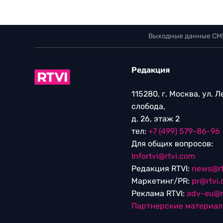
Выходные данные СМ
Редакция
115280, г. Москва, ул. 
слобода,
д. 26, этаж 2
тел:
+7 (499) 579-86-96
Для общих вопросов:
Infortvi@rtvi.com
Редакция RTVI:
news@rt
Маркетинг/PR:
pr@rtvi
Реклама RTVI:
adv-eu@r
Партнерские материа