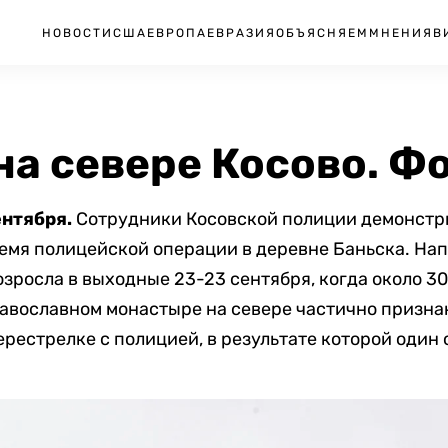
НОВОСТИ
США
ЕВРОПА
ЕВРАЗИЯ
ОБЪЯСНЯЕМ
МНЕНИЯ
В
на севере Косово. Ф
ентября.
Сотрудники Косовской полиции демонстр
ремя полицейской операции в деревне Баньска. На
озросла в выходные 23-23 сентября, когда около 3
авославном монастыре на севере частично призна
ерестрелке с полицией, в результате которой один